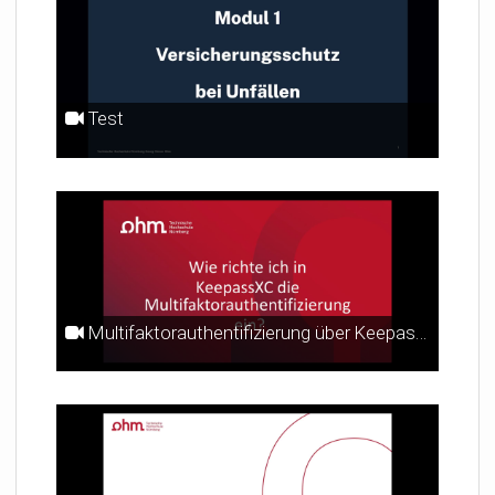
Test
Multifaktorauthentifizierung über KeepassXC