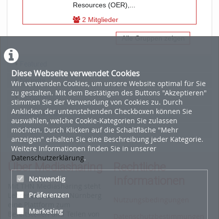
Resources (OER),...
2 Mitglieder
Alle Gruppen zeigen
Featured
Diese Webseite verwendet Cookies
Neueste
Wir verwenden Cookies, um unsere Website optimal für Sie
zu gestalten. Mit dem Bestätigen des Buttons "Akzeptieren"
Alphabetisch
stimmen Sie der Verwendung von Cookies zu. Durch
Anklicken der untenstehenden Checkboxen können Sie
Medienanzahl
auswählen, welche Cookie-Kategorien Sie zulassen
möchten. Durch Klicken auf die Schaltfläche "Mehr
Mitgliederanzahl
anzeigen" erhalten Sie eine Beschreibung jeder Kategorie.
Weitere Informationen finden Sie in unserer
Datenschutzerklärung
.
Über Mediasharing
Rechtliche
Informationen
Notwendig
Mit THN Mediasharing steht
Präferenzen
Lehrenden der TH Nürnberg
Nutzungsbedingungen
eine Plattform zum
Marketing
Bereitstellen und Teilen von
Datenschutzbestimmungen